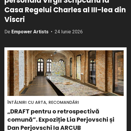
personală Virgil Scripcariu la
Casa Regelui Charles al III-lea din
Viscri
De
Empower Artists
24 Iunie 2026
ÎNTÂLNIRI CU ARTA
RECOMANDĂRI
Transilvania | Extravaganza: 130 de
lucrări și peste cinci decenii de creație
în cea mai amplă expoziție dedicată