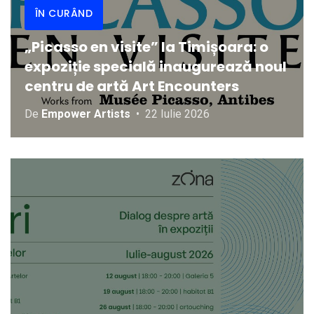
ÎN CURÂND
„Picasso en visite” la Timișoara: o
expoziție specială inaugurează noul
centru de artă Art Encounters
De
Empower Artists
22 Iulie 2026