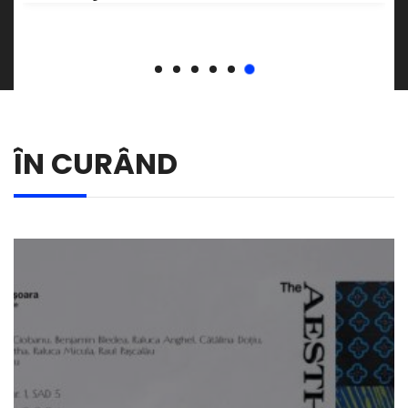
lui Ștefan Câlția
ÎN CURÂND