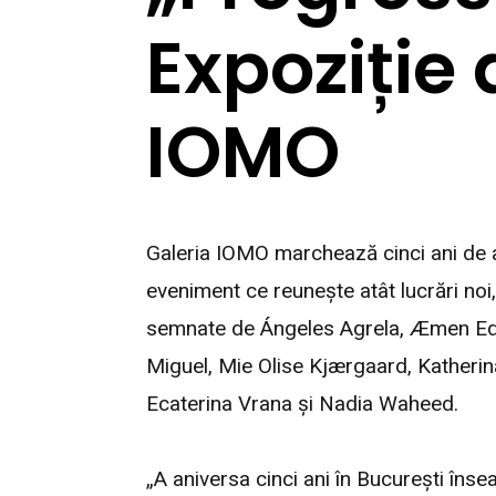
Expoziție 
IOMO
Galeria IOMO marchează cinci ani de ac
eveniment ce reunește atât lucrări noi, 
semnate de Ángeles Agrela, Æmen Ede
Miguel, Mie Olise Kjærgaard, Kather
Ecaterina Vrana și Nadia Waheed.
„A aniversa cinci ani în București îns