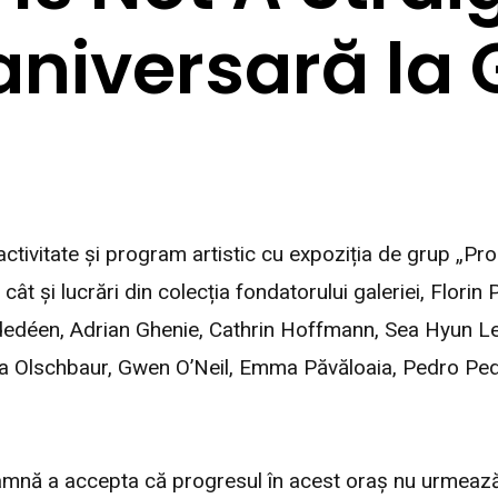
aniversară la 
tivitate și program artistic cu expoziția de grup „Pro
cât și lucrări din colecția fondatorului galeriei, Florin 
déen, Adrian Ghenie, Cathrin Hoffmann, Sea Hyun Lee
ina Olschbaur, Gwen O’Neil, Emma Păvăloaia, Pedro Pe
eamnă a accepta că progresul în acest oraș nu urmează 