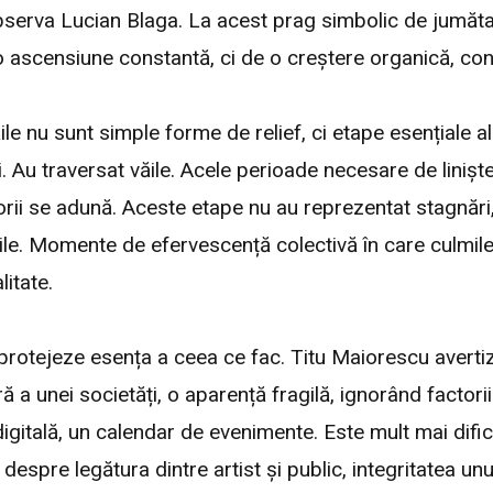
um observa Lucian Blaga. La acest prag simbolic de jumă
 ascensiune constantă, ci de o creștere organică, const
le nu sunt simple forme de relief, ci etape esențiale ale
i. Au traversat văile. Acele perioade necesare de liniște
rii se adună. Aceste etape nu au reprezentat stagnări, c
ile. Momente de efervescență colectivă în care culmile 
litate.
protejeze esența a ceea ce fac. Titu Maiorescu avertiz
 a unei societăți, o aparență fragilă, ignorând factorii 
gitală, un calendar de evenimente. Este mult mai difici
 despre legătura dintre artist și public, integritatea u