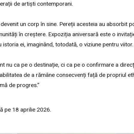
erații de artiști contemporani.
 devenit un corp în sine. Pereții acesteia au absorbit po
nități în creștere. Expoziția aniversară este o invitație
 istoria ei, imaginând, totodată, o viziune pentru viitor.
nu ca pe o destinație, ci ca pe o confirmare a direcț
abilitatea de a rămâne consecvenți față de propriul eth
formă de progres.”
ă pe 18 aprilie 2026.