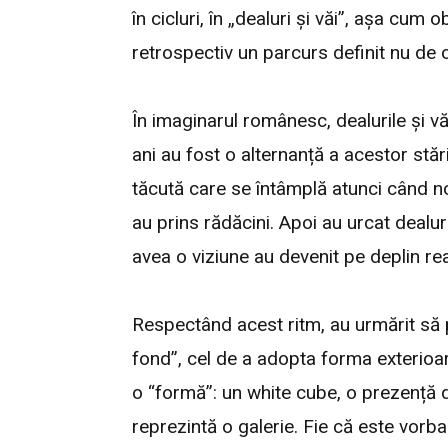
în cicluri, în „dealuri și văi”, așa c
retrospectiv un parcurs definit nu de o
În imaginarul românesc, dealurile și văi
ani au fost o alternanță a acestor stăr
tăcută care se întâmplă atunci când no
au prins rădăcini. Apoi au urcat dealur
avea o viziune au devenit pe deplin rea
Respectând acest ritm, au urmărit să 
fond”, cel de a adopta forma exterioară
o “formă”: un white cube, o prezență di
reprezintă o galerie. Fie că este vorba