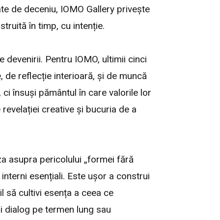
tate de deceniu, IOMO Gallery privește
ruită în timp, cu intenție.
 devenirii. Pentru IOMO, ultimii cinci
, de reflecție interioară, și de muncă
i însuși pământul în care valorile lor
revelației creative și bucuria de a
a asupra pericolului „formei fără
interni esențiali. Este ușor a construi
l să cultivi esența a ceea ce
nui dialog pe termen lung sau