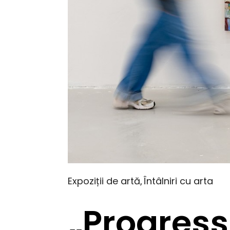
Expoziții de artă
Întâlniri cu arta
,
„Progress 