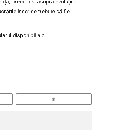
iența, precum și asupra evoluțiilor
crările înscrise trebuie să fie
arul disponibil aici: