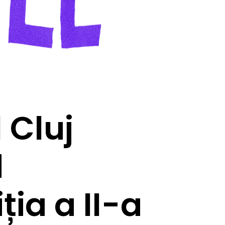
 Cluj
d
ția a II-a