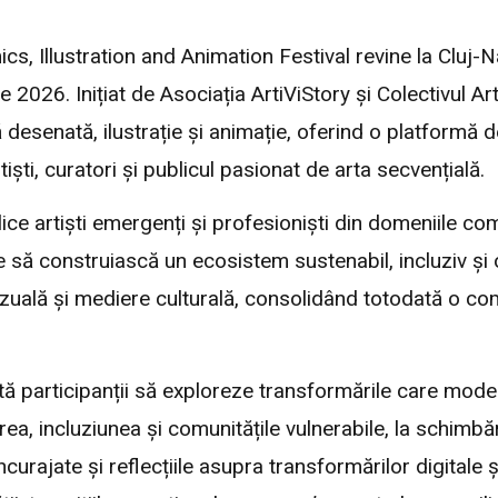
cs, Illustration and Animation Festival revine la Cluj-
026. Inițiat de Asociația ArtiViStory și Colectivul Arti
esenată, ilustrație și animație, oferind o platformă de 
rtiști, curatori și publicul pasionat de arta secvențială.
lice artiști emergenți și profesioniști din domeniile com
e să construiască un ecosistem sustenabil, incluziv și 
vizuală și mediere culturală, consolidând totodată o com
ită participanții să exploreze transformările care mo
rea, incluziunea și comunitățile vulnerabile, la schimbă
urajate și reflecțiile asupra transformărilor digitale și 