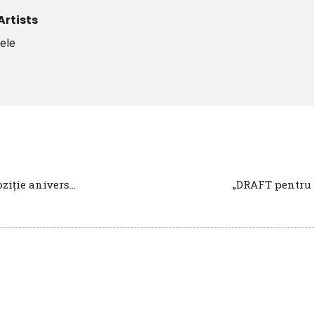
rtists
lele
„Progress Is Not A Straight Line”. Expoziție aniversară la Galeria IOMO