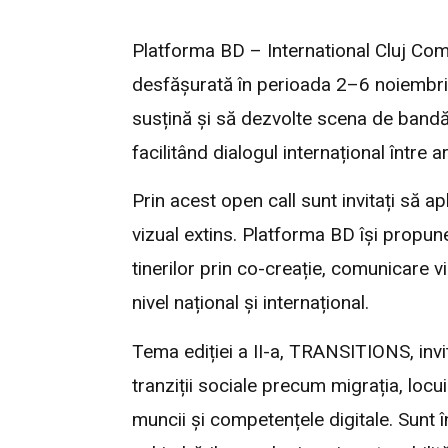
Platforma BD – International Cluj Comi
desfășurată în perioada 2–6 noiembrie 2
susțină și să dezvolte scena de bandă d
facilitând dialogul internațional între a
Prin acest open call sunt invitați să ap
vizual extins. Platforma BD își propun
tinerilor prin co-creație, comunicare 
nivel național și internațional.
Tema ediției a II-a, TRANSITIONS, inv
tranziții sociale precum migrația, locui
muncii și competențele digitale. Sunt înc