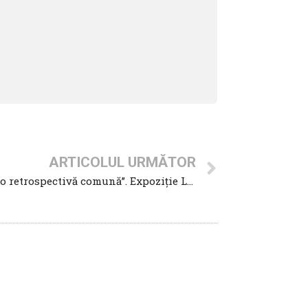
ARTICOLUL URMĂTOR
„DRAFT pentru o retrospectivă comună”. Expoziție Lia Perjovschi și Dan Perjovschi la ARCUB