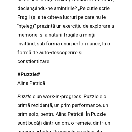
declanșându-ne amintirile? „Pe cutie scrie
Fragil (și alte câteva lucruri pe care nu le
înțeleg)” prezintă un exercițiu de explorare a
memoriei și a naturii fragile a minții,
invitând, sub forma unui performance, la o
formă de auto-descoperire și
conștientizare.
#Puzzle#
Alina Petrică
Puzzle
e un work-in-progress. Puzzle e o
primă rezidență, un prim performance, un
prim solo, pentru Alina Petrică. În Puzzle
sunt bucăți dintr-un om, o femeie, dintr-un
parcurs artistic. Procesele creative ale