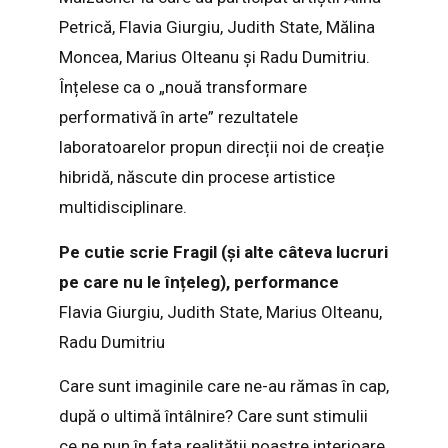
Petrică, Flavia Giurgiu, Judith State, Mălina
Moncea, Marius Olteanu și Radu Dumitriu.
Înțelese ca o „nouă transformare
performativă în arte” rezultatele
laboratoarelor propun direcții noi de creație
hibridă, născute din procese artistice
multidisciplinare.
Pe cutie scrie Fragil (și alte câteva lucruri
pe care nu le înțeleg), performance
Flavia Giurgiu, Judith State, Marius Olteanu,
Radu Dumitriu
Care sunt imaginile care ne-au rămas în cap,
după o ultimă întâlnire? Care sunt stimulii
ce ne pun în fața realității noastre interioare,