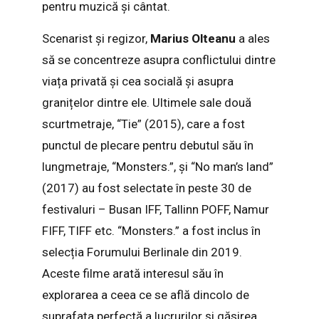
pentru muzică și cântat.
Scenarist și regizor,
Marius Olteanu
a ales
să se concentreze asupra conflictului dintre
viața privată și cea socială și asupra
granițelor dintre ele. Ultimele sale două
scurtmetraje, “Tie” (2015), care a fost
punctul de plecare pentru debutul său în
lungmetraje, “Monsters.”, și “No man’s land”
(2017) au fost selectate în peste 30 de
festivaluri – Busan IFF, Tallinn POFF, Namur
FIFF, TIFF etc. “Monsters.” a fost inclus în
selecția Forumului Berlinale din 2019.
Aceste filme arată interesul său în
explorarea a ceea ce se află dincolo de
suprafața perfectă a lucrurilor și găsirea