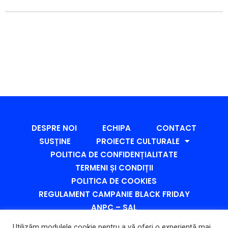
DESPRE NOI
ECHIPA
CONTACT
SUSȚINE
PROIECTE CULTURALE
POLITICA DE CONFIDENȚIALITATE
TERMENI ȘI CONDIȚII
POLITICA DE COOKIES
REGULAMENT CAMPANIE BLACK FRIDAY
ANPC – SAL
ANPC – PROTECȚIA CONSUMATORULUI
Utilizăm modulele cookie pentru a vă oferi o experiență mai