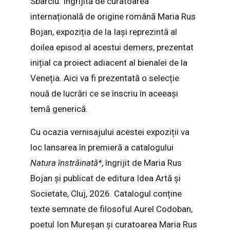
Sbârciu. Îngrijită de curatoarea
internațională de origine română Maria Rus
Bojan, expoziția de la Iași reprezintă al
doilea episod al acestui demers, prezentat
inițial ca proiect adiacent al bienalei de la
Veneția. Aici va fi prezentată o selecție
nouă de lucrări ce se înscriu în aceeași
temă generică.
Cu ocazia vernisajului acestei expoziții va
loc lansarea în premieră a catalogului
Natura
î
nstrăinată
*
, îngrijit de Maria Rus
Bojan și publicat de editura Idea Artă și
Societate, Cluj, 2026. Catalogul conține
texte semnate de filosoful Aurel Codoban,
poetul Ion Mureșan și curatoarea Maria Rus