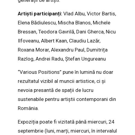
generații de artiști.
Artiști participanți:
Vlad Albu, Victor Bartis,
Elena Bădiulescu, Mischa Blanos, Michele
Bressan, Teodora Gavrilă, Dani Gherca, Nicu
Ilfoveanu, Albert Kaan, Claudiu Lazăr,
Roxana Morar, Alexandru Paul, Dumitrița
Razlog, Andrei Radu, Ștefan Ungureanu
“Various Positions” pune în lumină nu doar
rezultatul vizibil al muncii artistice, ci și
nevoia presantă de spații de lucru
sustenabile pentru artiștii contemporani din
România.
Expoziția poate fi vizitată până miercuri, 24
septembrie (luni, marți, miercuri, în intervalul