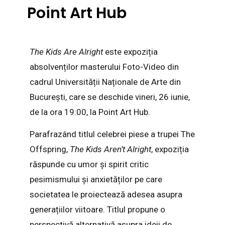
Point Art Hub
The Kids Are Alright
este expoziția
absolvenților masterului Foto-Video din
cadrul Universității Naționale de Arte din
București, care se deschide vineri, 26 iunie,
de la ora 19:00, la Point Art Hub.
Parafrazând titlul celebrei piese a trupei The
Offspring,
The Kids Aren’t Alright
, expoziția
răspunde cu umor și spirit critic
pesimismului și anxietăților pe care
societatea le proiectează adesea asupra
generațiilor viitoare. Titlul propune o
perspectivă alternativă asupra ideii de