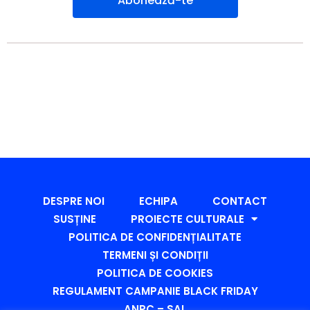
Abonează-te
DESPRE NOI
ECHIPA
CONTACT
SUSȚINE
PROIECTE CULTURALE
POLITICA DE CONFIDENȚIALITATE
TERMENI ȘI CONDIȚII
POLITICA DE COOKIES
REGULAMENT CAMPANIE BLACK FRIDAY
ANPC – SAL