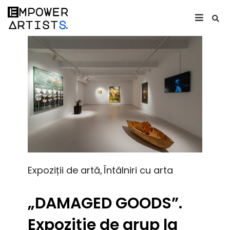
Expoziții de artă
Întâlniri cu arta
,
„DAMAGED GOODS”.
Expoziție de grup la