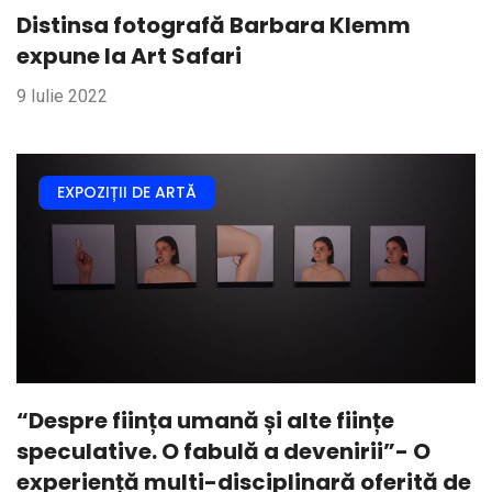
Distinsa fotografă Barbara Klemm
expune la Art Safari
9 Iulie 2022
EXPOZIȚII DE ARTĂ
“Despre ființa umană și alte ființe
speculative. O fabulă a devenirii”- O
experiență multi-disciplinară oferită de