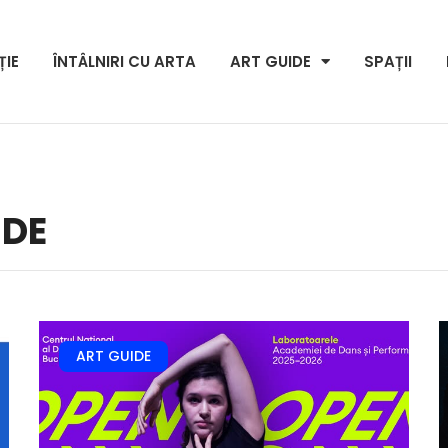
ȚIE
ÎNTÂLNIRI CU ARTA
ART GUIDE
SPAȚII
IDE
ART GUIDE