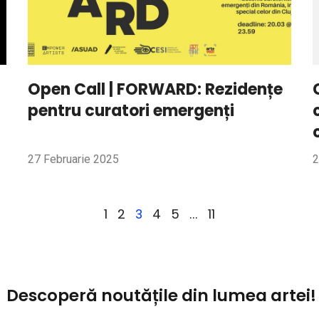
Open Call | FORWARD: Rezidențe
pentru curatori emergenți
27 Februarie 2025
2
1
2
4
5
11
3
…
Descoperă noutățile din lumea artei!